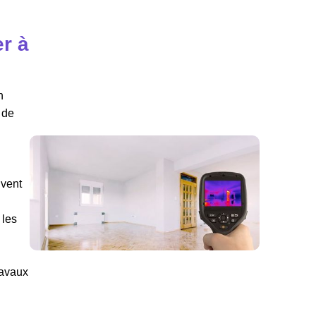
r à
n
 de
uvent
 les
ravaux