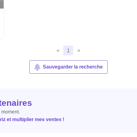
<
1
>
Sauvegarder la recherche
tenaires
e moment.
z et multiplier mes ventes !