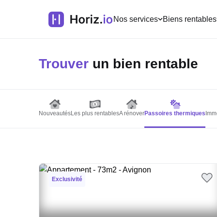
Nos services
Biens rentables
Trouver
un bien rentable
Nouveautés
Les plus rentables
A rénover
Passoires thermiques
Imme
Exclusivité