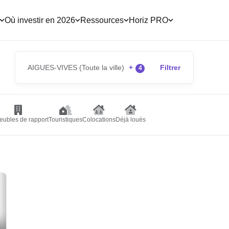
Où investir en 2026
Ressources
Horiz PRO
AIGUES-VIVES (Toute la ville)
+
Filtrer
4
ubles de rapport
Touristiques
Colocations
Déjà loués