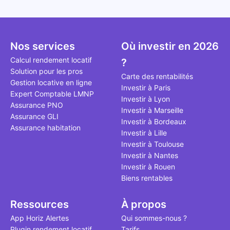
automatisation de diverses
ont vu le jour. Voici ma sélection
d’intérêt a
d’agent imm
tâches. Sans oublier la
des logiciels les plus
l’année 202
prix peut r
rentabilité de votre activité !
incontournables pour toute
immobilier
aubaine pou
agence immobilière en 2026.
se diriger 
investisseu
Nos services
Où investir en 2026
dynamique
une excelle
développer 
Calcul rendement locatif
?
immobilière
Solution pour les pros
Carte des rentabilités
Gestion locative en ligne
Investir à Paris
Expert Comptable LMNP
Investir à Lyon
Assurance PNO
Investir à Marseille
Assurance GLI
Investir à Bordeaux
Assurance habitation
Investir à Lille
Investir à Toulouse
Investir à Nantes
Investir à Rouen
Biens rentables
Ressources
À propos
App Horiz Alertes
Qui sommes-nous ?
Plugin rendement locatif
Tarifs