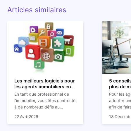
Articles similaires
Les meilleurs logiciels pour
5 conseils
les agents immobiliers en
plus de m
2026
immobiliè
En tant que professionnel de
Pour les ag
l’immobilier, vous êtes confronté
adopter une
à de nombreux défis au
afin de fair
quotidien : gestion efficace de
mandats de
22 Avril 2026
18 Décemb
votre portefeuille de biens, suivi
Pour répondre à vos besoins et
jamais indi
2025 devrai
de vos clients et prospects,
vous aider, plusieurs logiciels
stabilisati
perspective