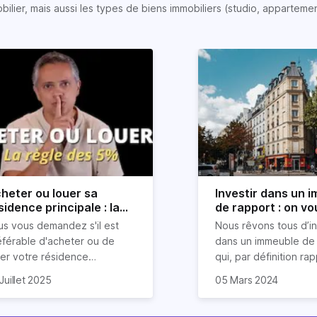
lier, mais aussi les types de biens immobiliers (studio, appartemen
heter ou louer sa
Investir dans un 
sidence principale : la
de rapport : on vo
gle simple des 5%
explique tout
us vous demandez s'il est
Nous rêvons tous d’in
vélée
éférable d'acheter ou de
dans un immeuble de 
uer votre résidence
qui, par définition ra
ncipale ? Inutile d'être un
uvent, on entend des
Pour tous les investi
Juillet 2025
05 Mars 2024
pert en finance pour prendre
firmations catégoriques
locatifs, ce type de b
e décision éclairée. Une
me "louer, c'est jeter
immobilier s’avère êtr