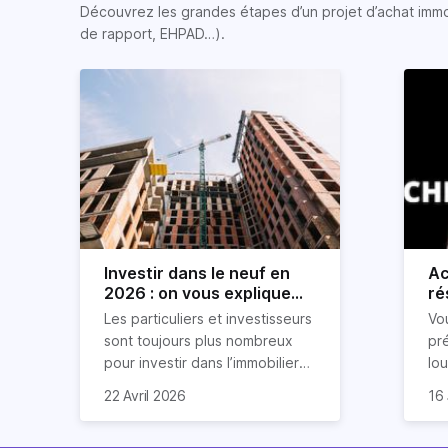
Découvrez les grandes étapes d’un projet d’achat immobi
de rapport, EHPAD…).
Investir dans le neuf en
Ac
2026 : on vous explique
ré
tout !
rè
Les particuliers et investisseurs
Vo
ré
sont toujours plus nombreux
pr
pour investir dans l’immobilier
lo
neuf. En effet, il existe de
pri
So
22 Avril 2026
16 
nombreux avantages à choisir
ex
af
ce type de bien. Nous vous
un
com