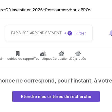
es
Où investir en 2026
Ressources
Horiz PRO
PARIS-20E-ARRONDISSEMENT
+
Filtrer
2
s
Immeubles de rapport
Touristiques
Colocations
Déjà loués
nce ne correspond, pour l’instant, à votr
Etendre mes critères de recherche