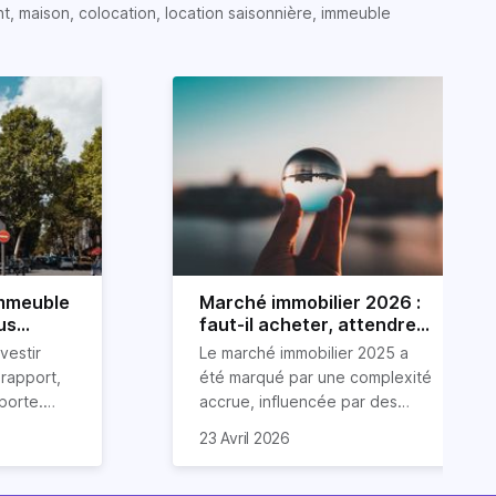
t, maison, colocation, location saisonnière, immeuble
immeuble
Marché immobilier 2026 :
us
faut-il acheter, attendre
ou vendre ?
vestir
Le marché immobilier 2025 a
rapport,
été marqué par une complexité
pporte.
accrue, influencée par des
sseurs
facteurs tels qu’une crise
Examinons dans cet article les
23 Avril 2026
ien
immobilière, une inflation
tendances immobilières de
e un
croissante et la tendance
l'année écoulée et esquissons