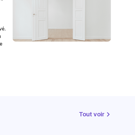
vé.
n
re
Tout voir