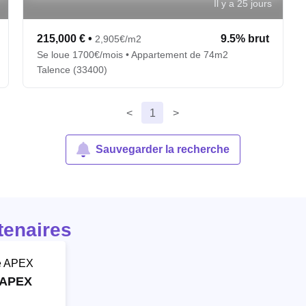
Il y a 25 jours
215,000 €
•
9.5% brut
2,905€/m2
Se loue 1700€/mois • Appartement de 74m2
Talence (33400)
<
1
>
Sauvegarder la recherche
tenaires
 APEX