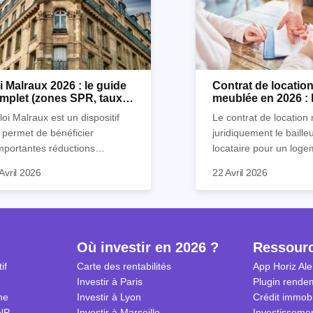
i Malraux 2026 : le guide
Contrat de locatio
mplet (zones SPR, taux,
meublée en 2026 : 
nditions)
détaillé !
loi Malraux est un dispositif
Le contrat de location 
 permet de bénéficier
juridiquement le baille
mportantes réductions
locataire pour un loge
mpôts lors d’un achat
meublé. Ce document 
Avril 2026
22 Avril 2026
obilier. Elle concerne les
de nombreuses clause
ns particuliers et à dimension
chacun s’engage à res
torique destinés à la location.
Nous vous expliquons
ls sont ses avantages et
guide tout ce qu’il faut
lles démarches effectuer
le contrat de location
Où investir en 2026 ?
Ressour
r en bénéficier ? Suivez notre
2026.
if
Carte des rentabilités
App Horiz Ale
de complet !
Investir à Paris
Plugin rendem
ne
Investir à Lyon
Crédit immobi
NP
Investir à Marseille
Investissemen