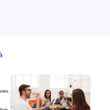
à
antes.
llure