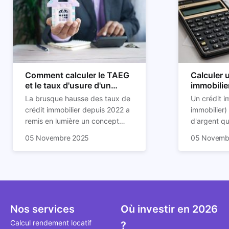
Comment calculer le TAEG
Calculer u
et le taux d'usure d'un
immobilier
crédit immobilier ?
explicatio
La brusque hausse des taux de
Un crédit i
crédit immobilier depuis 2022 a
immobilier)
remis en lumière un concept
d'argent q
peu connu qui est celui du taux
Dans cet article, nous vous
accorder à 
05 Novembre 2025
05 Novemb
d'usure. Le taux d'usure est le
expliquons ces notions et les
une entrepr
taux maximum auquel une
calculs qui vous permettront de
bien immobi
personne peut emprunter en
comprendre comment le TAEG
doit bien e
France. La banque n'a tout
et le taux d'usure fonctionnent.
remboursée
simplement pas le droit de vous
À la fin, vous accéderez
suivant de
octroyer un prêt dont le taux
également à un fichier Excel
réglementé
Nos services
Où investir en 2026
dépasserait le taux d'usure.
vous permettant de vérifier si
Mais le taux qui est pris en
votre TAEG dépasse ou non le
Calcul rendement locatif
?