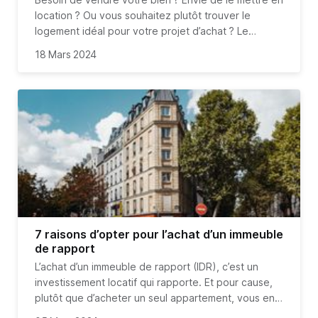
location ? Ou vous souhaitez plutôt trouver le
logement idéal pour votre projet d’achat ? Le
recours à une agent immobilier s’avère
18 Mars 2024
généralement judicieux. Son accompagnement vous
Pour choisir le bon agent immobilier, prêtez
offrira un gain de temps considérable. De plus, en
attention à ses qualités. Les avis clients vous
profitant de ses conseils professionnels, vous aurez
permettront d’évaluer rapidement sa crédibilité.
l’assurance de réaliser une transaction en toute
Toutefois, d’autres éléments comme l’écoute, le
sécurité, que ce soit d’un point de vue administratif
professionnalisme, l’expérience et l’expertise
ou juridique.
constituent des critères essentiels pour identifier
l'agent immobilier qui saura vous accompagner au
mieux.
7 raisons d’opter pour l’achat d’un immeuble
de rapport
L’achat d’un immeuble de rapport (IDR), c’est un
investissement locatif qui rapporte. Et pour cause,
plutôt que d’acheter un seul appartement, vous en
achetez directement plusieurs. Que ce soit pour la