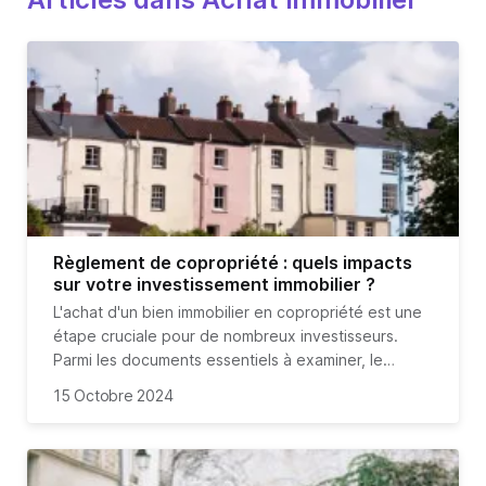
Règlement de copropriété : quels impacts
sur votre investissement immobilier ?
L'achat d'un bien immobilier en copropriété est une
étape cruciale pour de nombreux investisseurs.
Parmi les documents essentiels à examiner, le
règlement de copropriété occupe une place
15 Octobre 2024
centrale. Ce document, souvent méconnu, définit
les règles de vie et les droits des copropriétaires.
En France,
environ 40% du parc immobilier est
constitué de biens en copropriété
, ce qui souligne