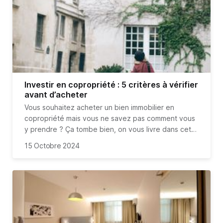
l'importance de bien comprendre ce règlement.
Explorons dans cet article l'impact du règlement de
copropriété sur votre achat immobilier, ses
implications juridiques, financières, et pratiques,
ainsi que des conseils pour bien le gérer.
Investir en copropriété : 5 critères à vérifier
avant d’acheter
Vous souhaitez acheter un bien immobilier en
copropriété mais vous ne savez pas comment vous
y prendre ? Ça tombe bien, on vous livre dans cet
article les principaux critères à prendre en compte
15 Octobre 2024
avant d’acheter un bien immobilier en copropriété.