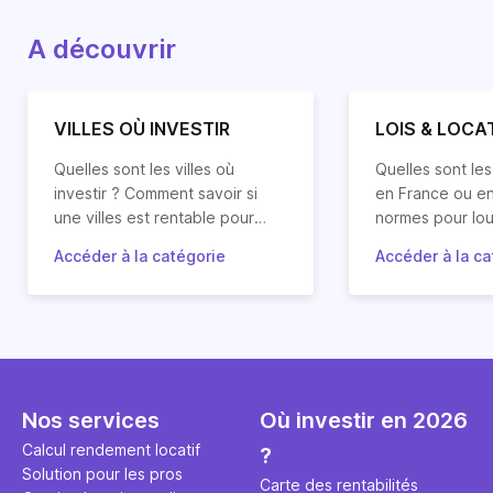
A découvrir
VILLES OÙ INVESTIR
LOIS & LOCA
Quelles sont les villes où
Quelles sont les
investir ? Comment savoir si
en France ou en
une villes est rentable pour
normes pour lou
mon projet d’investissement
Quels sont les 
Accéder à la catégorie
Accéder à la ca
locatif ? Quelles villes vont
Retrouvez les réponses à vos
relatifs à la loc
Suivez le guide
prendre de la valeur ?
questions mais aussi nos
sont les droits 
le cadre juridiq
analyses et conseils en
propriétaires pr
immobilière (cad
investissement locatif dans les
locataires ?
régulièrement mi
principales villes de France et
Horiz.io en fonc
d'Europe.
changements légi
Nos services
Où investir en 2026
Calcul rendement locatif
?
Solution pour les pros
Carte des rentabilités