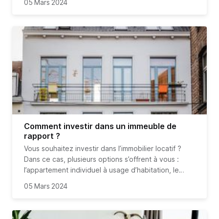
05 Mars 2024
location à usage d’habitation ou des locaux
commerciaux, l’IDR vous permet de bénéficier d’un
rendement locatif exponentiel.
Voyons justement
tous
les avantages de cet investissement immobilier.
Comment investir dans un immeuble de
rapport ?
Vous souhaitez investir dans l’immobilier locatif ?
Dans ce cas, plusieurs options s’offrent à vous :
l’appartement individuel à usage d’habitation, le
local professionnel, ou l’immeuble entier. Et c’est
05 Mars 2024
justement ce dernier qui est le plus rentable. Alors
comment investir dans un immeuble de rapport ? On
vous explique tout.