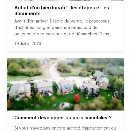
Achat d'un bien locatif : les étapes et les
documents
Avant d’en arriver à l’acte de vente, le processus
d’achat est long et demande beaucoup de
patience, de recherches et de démarches. Dans
certaines villes, il est parfois très compliqué de
19 Juillet 2023
trouver un bien correspondant à ses critères de
recherches, et de nombreux biens sont très vite
visités et prisés. Voici les étapes du processus
d’achat, une fois votre budget fixé et vos critères
établis (localisation, type de bien, etc.).
Comment développer un parc immobilier ?
Si vous n’avez pas encore acheté d’appartement ou