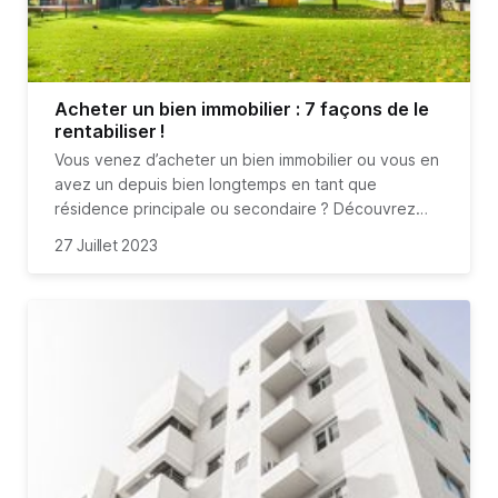
Acheter un bien immobilier : 7 façons de le
rentabiliser !
Vous venez d’acheter un bien immobilier ou vous en
avez un depuis bien longtemps en tant que
résidence principale ou secondaire ? Découvrez
7 manières de rentabiliser cet achat dans la pierre.
27 Juillet 2023
Les 5 premières astuces concernent les biens qui
sont destinés à la mise en location et nous verrons
ensuite 2 solutions pour optimiser l’acquisition de
votre résidence secondaire ou principale, sans
avoir à chambouler votre quotidien pour autant !