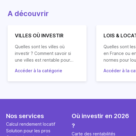
A découvrir
VILLES OÙ INVESTIR
LOIS & LOCA
Quelles sont les villes où
Quelles sont les
investir ? Comment savoir si
en France ou en
une villes est rentable pour
normes pour lou
mon projet d’investissement
Quels sont les 
Accéder à la catégorie
Accéder à la ca
locatif ? Quelles villes vont
Retrouvez les réponses à vos
relatifs à la loc
Suivez le guide
prendre de la valeur ?
questions mais aussi nos
sont les droits 
le cadre juridiq
analyses et conseils en
propriétaires pr
immobilière (cad
investissement locatif dans les
locataires ?
régulièrement mi
principales villes de France et
Horiz.io en fonc
d'Europe.
changements légi
Nos services
Où investir en 2026
Calcul rendement locatif
?
Solution pour les pros
Carte des rentabilités