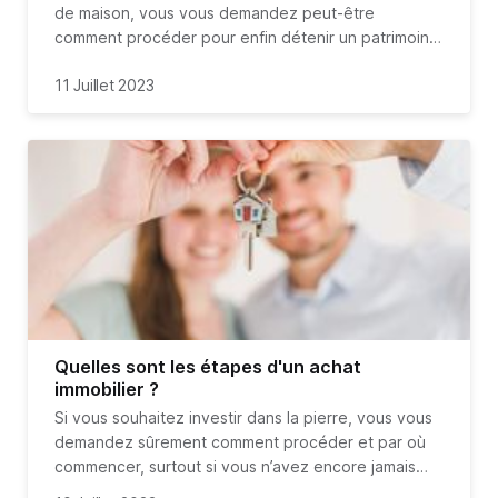
de maison, vous vous demandez peut-être
comment procéder pour enfin détenir un patrimoine
immobilier bien à vous. Eh bien, en réalité, il faut
11 Juillet 2023
commencer par déconstruire toutes les croyances
que vous avez acquises sur l’immobilier, comme
notamment celle qui stipule que devenir propriétaire
de sa résidence principale est la base. Ne bougez
pas, nous vous dévoilons quelques conseils pour
débuter votre projet immobilier du bon pied, et
surtout pour ne pas vous retrouver bloqué une fois
votre premier crédit immobilier contracté !
Quelles sont les étapes d'un achat
immobilier ?
Si vous souhaitez investir dans la pierre, vous vous
demandez sûrement comment procéder et par où
commencer, surtout si vous n’avez encore jamais
acheté un bien immobilier. Si acheter un bien paraît