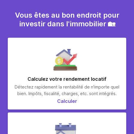
défiscalisation de l’immobilier neuf sont voués à ne
plus exister dans les prochaines années. C’est donc
Vous êtes au bon endroit pour
maintenant qu’il faut en profiter.
investir dans l'immobilier 🏡
Calculez votre rendement locatif
Détectez rapidement la rentabilité de n'importe quel
bien. Impôts, fiscalité, charges, etc. sont intégrés.
Calculer