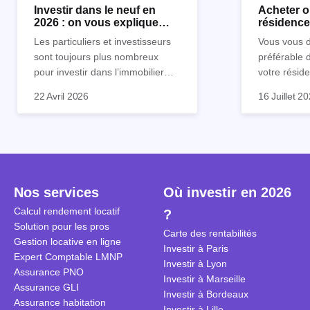
Investir dans le neuf en
Acheter o
2026 : on vous explique
résidence 
tout !
règle sim
Les particuliers et investisseurs
Vous vous d
sont toujours plus nombreux
préférable 
pour investir dans l’immobilier
votre réside
neuf. En effet, il existe de
Inutile d'êt
Souvent, o
22 Avril 2026
16 Juillet 2
nombreux avantages à choisir ce
pour prendr
affirmation
type de bien. Nous vous
éclairée. U
"louer, c'est
expliquons tout dans cet article.
la règle de
fenêtres" ou
à trancher 
sa résidenc
secondes et
sécuriser so
coûteuses. 
Cependant, l
Nos services
Où investir en 2026
révèle ce s
plus nuancé
transforme 
simulations
Calcul rendement locatif
?
traditionnel
complexes 
Solution pour les pros
Carte des rentabilités
débats sans
Gestion locative en ligne
Investir à Paris
réconcilier 
Expert Comptable LMNP
Investir à Lyon
vue. Cette 
Assurance PNO
Investir à Marseille
approche si
Assurance GLI
Investir à Bordeaux
tous.
Assurance habitation
Investir à Lille