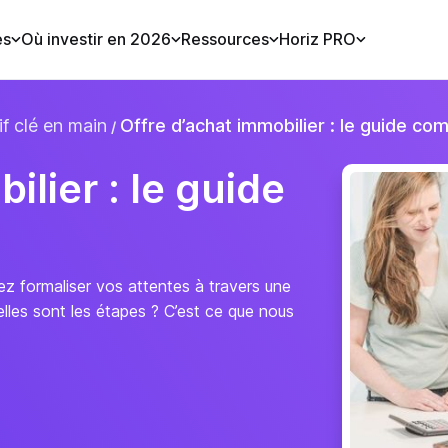
es
Où investir en 2026
Ressources
Horiz PRO
f clé en main
Offre d’achat immobilier : le guide co
ilier : le guide
ez formaliser vos attentes à travers une
lles sont les étapes ? C’est ce que nous