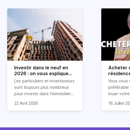
Investir dans le neuf en
Acheter o
2026 : on vous explique
résidence
tout !
règle sim
Les particuliers et investisseurs
Vous vous 
révélée
sont toujours plus nombreux
préférable
pour investir dans l’immobilier
louer votr
neuf. En effet, il existe de
principale ?
Souvent, o
22 Avril 2026
16 Juillet 2
nombreux avantages à choisir
expert en 
affirmation
ce type de bien. Nous vous
une décisi
comme "loue
expliquons tout dans cet
règle simpl
l'argent par
article.
peut vous 
faut invest