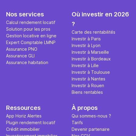
seulement 
principale 
éviter des
avenir". Ce
Nos services
Où investir en 2026
Cette vidé
est bien p
ce secret 
études et s
Calcul rendement locatif
?
transforme
financière
Solution pour les pros
Carte des rentabilités
traditionne
mener à de
Gestion locative en ligne
Investir à Paris
question.
sans jamais
Expert Comptable LMNP
Investir à Lyon
points de 
Assurance PNO
Investir à Marseille
propose un
Assurance GLI
Investir à Bordeaux
et accessib
Assurance habitation
Investir à Lille
Investir à Toulouse
Investir à Nantes
Investir à Rouen
Biens rentables
Ressources
À propos
App Horiz Alertes
Qui sommes-nous ?
Plugin rendement locatif
Tarifs
Crédit immobilier
Devenir partenaire
Investissement immobilier
Nos CGV