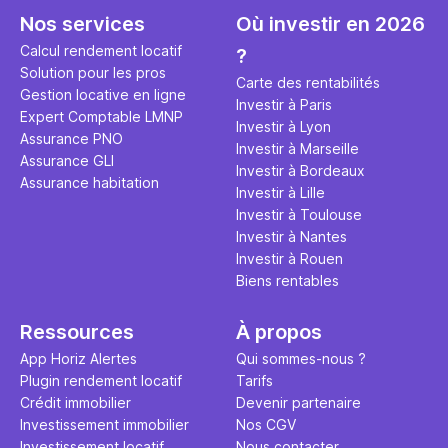
connaissance. Découvrez dans
même au d
Nos services
Où investir en 2026
cet article tout ce qu’il faut
le notaire !
savoir sur l’imposition en
exonératio
Calcul rendement locatif
?
location meublée, que ce soit à
abattements
Solution pour les pros
Carte des rentabilités
l’année, saisonnière,
pas à vous 
Gestion locative en ligne
Investir à Paris
vacancière ou pour les
le point.
Expert Comptable LMNP
Investir à Lyon
étudiants.
Assurance PNO
Investir à Marseille
Assurance GLI
Investir à Bordeaux
Assurance habitation
Investir à Lille
Investir à Toulouse
Investir à Nantes
Investir à Rouen
Biens rentables
Ressources
À propos
App Horiz Alertes
Qui sommes-nous ?
Plugin rendement locatif
Tarifs
Crédit immobilier
Devenir partenaire
Investissement immobilier
Nos CGV
Investissement locatif
Nous contacter