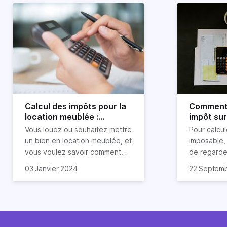
Calcul des impôts pour la
Comment 
location meublée :
impôt sur
comment ça se passe ?
immobiliè
Vous louez ou souhaitez mettre
Pour calcul
un bien en location meublée, et
imposable, 
vous voulez savoir comment
de regarder 
calculer les impôts pour ce
résidence p
03 Janvier 2024
22 Septem
type de location ? Les loyers
secondaire,
perçus soumis à l'imposition et
connaître l
aux prélèvements sociaux sont
des plus-v
une charge importante dont il
son bien. E
est important d’avoir
pourriez av