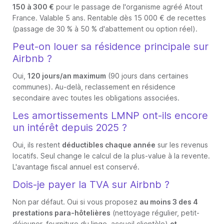
150 à 300 €
pour le passage de l'organisme agréé Atout
France. Valable 5 ans. Rentable dès 15 000 € de recettes
(passage de 30 % à 50 % d'abattement ou option réel).
Peut-on louer sa résidence principale sur
Airbnb ?
Oui,
120 jours/an maximum
(90 jours dans certaines
communes). Au-delà, reclassement en résidence
secondaire avec toutes les obligations associées.
Les amortissements LMNP ont-ils encore
un intérêt depuis 2025 ?
Oui, ils restent
déductibles chaque année
sur les revenus
locatifs. Seul change le calcul de la plus-value à la revente.
L'avantage fiscal annuel est conservé.
Dois-je payer la TVA sur Airbnb ?
Non par défaut. Oui si vous proposez
au moins 3 des 4
prestations para-hôtelières
(nettoyage régulier, petit-
déjeuner, fourniture du linge, accueil clientèle)
et