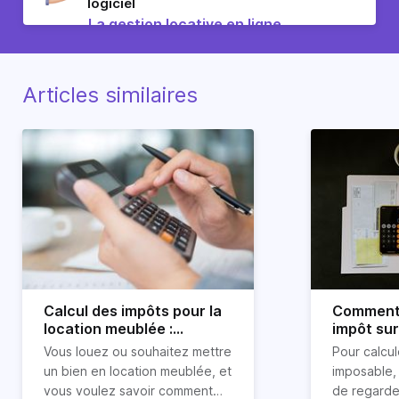
logiciel
La gestion locative en ligne
Articles similaires
Calcul des impôts pour la
Comment 
location meublée :
impôt sur
comment ça se passe ?
immobiliè
Vous louez ou souhaitez mettre
Pour calcul
un bien en location meublée, et
imposable, 
vous voulez savoir comment
de regarder 