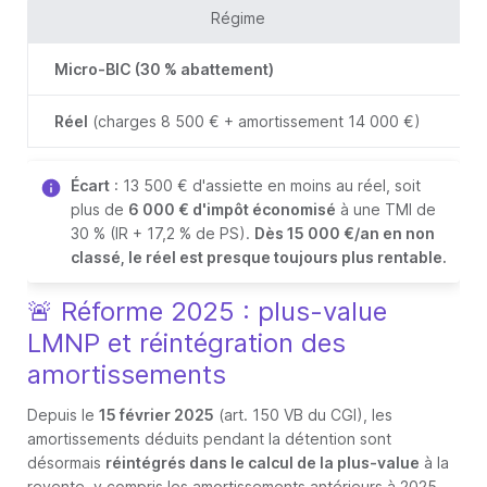
Régime
Micro-BIC (30 % abattement)
3
Réel
(charges 8 500 € + amortissement 14 000 €)
3
Écart
: 13 500 € d'assiette en moins au réel, soit
plus de
6 000 € d'impôt économisé
à une TMI de
30 % (IR + 17,2 % de PS).
Dès 15 000 €/an en non
classé, le réel est presque toujours plus rentable.
🚨 Réforme 2025 : plus-value
LMNP et réintégration des
amortissements
Depuis le
15 février 2025
(art. 150 VB du CGI), les
amortissements déduits pendant la détention sont
désormais
réintégrés dans le calcul de la plus-value
à la
revente, y compris les amortissements antérieurs à 2025.