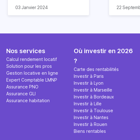
calculer les impôts pour ce
résidence p
03 Janvier 2024
22 Septem
type de location ? Les loyers
secondaire,
perçus soumis à l'imposition et
connaître l
aux prélèvements sociaux sont
des plus-v
une charge importante dont il
son bien. E
est important d’avoir
pourriez av
connaissance. Découvrez dans
même au d
Nos services
Où investir en 2026
cet article tout ce qu’il faut
le notaire !
savoir sur l’imposition en
exonératio
Calcul rendement locatif
?
location meublée, que ce soit à
abattements
Solution pour les pros
Carte des rentabilités
l’année, saisonnière,
pas à vous 
Gestion locative en ligne
Investir à Paris
vacancière ou pour les
le point.
Expert Comptable LMNP
Investir à Lyon
étudiants.
Assurance PNO
Investir à Marseille
Assurance GLI
Investir à Bordeaux
Assurance habitation
Investir à Lille
Investir à Toulouse
Investir à Nantes
Investir à Rouen
Biens rentables