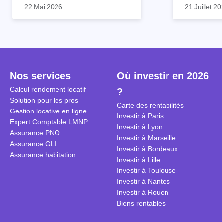
appartement pour le louer par la
devenue mi
22 Mai 2026
21 Juillet 2
suite. On compte environ 25 000
impossible.
Je vais don
à 30 000 logements à Paris qui
nous aimons
article les 
sont des meublés touristiques à
idées reçues
entendu) po
plein temps. Louer en airbnb,
plus de 120
est-ce rentable ? Quels sont les
encore ne p
frais à prévoir ? Les différentes
d’autres ré
Nos services
Où investir en 2026
conditions à remplir ?
Investisseu
maximiser 
Calcul rendement locatif
?
Airbnb tout
Solution pour les pros
Carte des rentabilités
règles du je
Gestion locative en ligne
Investir à Paris
Expert Comptable LMNP
Investir à Lyon
Assurance PNO
Investir à Marseille
Assurance GLI
Investir à Bordeaux
Assurance habitation
Investir à Lille
Investir à Toulouse
Investir à Nantes
Investir à Rouen
Biens rentables