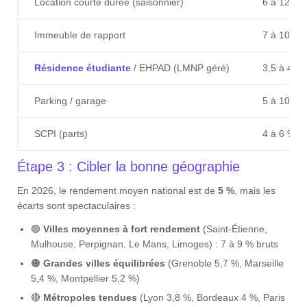
Location courte durée (saisonnier)
6 à 12 %
Immeuble de rapport
7 à 10 %
Résidence étudiante
/ EHPAD (LMNP géré)
3,5 à 4,5
Parking / garage
5 à 10 %
SCPI (parts)
4 à 6 %
Étape 3 : Cibler la bonne géographie
En 2026, le rendement moyen national est de
5 %
, mais les
écarts sont spectaculaires :
🟢
Villes moyennes à fort rendement
(Saint-Étienne,
Mulhouse, Perpignan, Le Mans, Limoges) : 7 à 9 % bruts
🟠
Grandes villes équilibrées
(Grenoble 5,7 %, Marseille
5,4 %, Montpellier 5,2 %)
🔴
Métropoles tendues
(Lyon 3,8 %, Bordeaux 4 %, Paris