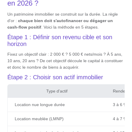
en 2026 ?
Un patrimoine immobilier se construit sur la durée. La règle
d'or :
chaque bien doit s'autofinancer ou dégager un
cash-flow positif
. Voici la méthode en 5 étapes.
Étape 1 : Définir son revenu cible et son
horizon
Fixez un objectif clair : 2 000 € ? 5 000 € nets/mois ? À 5 ans,
10 ans, 20 ans ? De cet objectif découle le capital à constituer
et donc le nombre de biens à acquérir.
Étape 2 : Choisir son actif immobilier
Type d'actif
Rendemen
Location nue longue durée
3 à 6 %
Location meublée (LMNP)
4 à 7 %