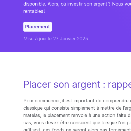
disponible. Alors, où investir son argent ? Nous v
rentables !
Placement
Mise à jour le 27 Janvier 2025
Placer son argent : rap
Pour commencer, il est important de comprendre ce 
classique qui consiste simplement à mettre de l’a
matelas, le placement renvoie à une action faite da
cas, vous devez être conscient que lorsque l’on par
qu’il soit, ces fonds ne seront alors pas forcémen