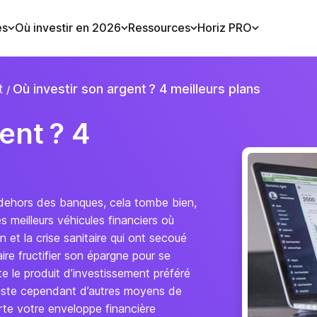
es
Où investir en 2026
Ressources
Horiz PRO
t
Où investir son argent ? 4 meilleurs plans
ent ? 4
dehors des banques, cela tombe bien,
s meilleurs véhicules financiers où
n et la crise sanitaire qui ont secoué
ire fructifier son épargne pour se
ste le produit d’investissement préféré
 existe cependant d’autres moyens de
porte votre enveloppe financière