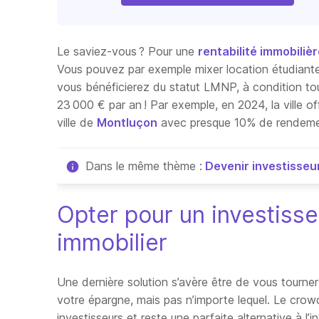
Le saviez-vous ? Pour une
rentabilité immobiliè
Vous pouvez par exemple mixer location étudiante 
vous bénéficierez du statut LMNP, à condition to
23 000 € par an ! Par exemple, en 2024, la ville off
ville de
Montluçon
avec presque 10% de rendeme
Dans le même thème :
Devenir investisseur
Opter pour un investiss
immobilier
Une dernière solution s’avère être de vous tourner v
votre épargne, mais pas n’importe lequel. Le crow
investisseurs et reste une parfaite alternative à l’