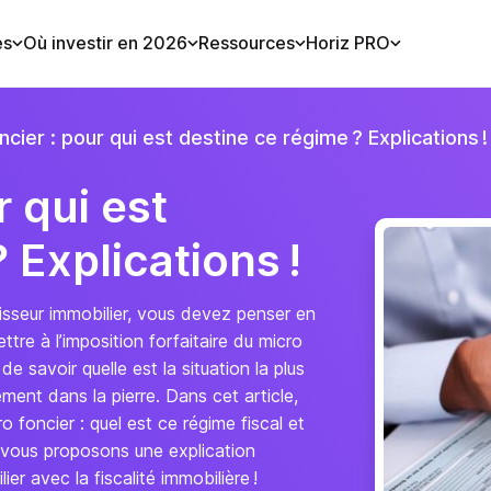
es
Où investir en 2026
Ressources
Horiz PRO
ncier : pour qui est destine ce régime ? Explications !
r qui est
 Explications !
stisseur immobilier, vous devez penser en
re à l’imposition forfaitaire du micro
 de savoir quelle est la situation la plus
ment dans la pierre. Dans cet article,
 foncier : quel est ce régime fiscal et
s vous proposons une explication
er avec la fiscalité immobilière !